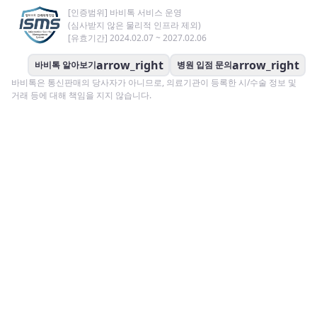
[인증범위] 바비톡 서비스 운영
(심사받지 않은 물리적 인프라 제외)
[유효기간] 2024.02.07 ~ 2027.02.06
arrow_right
arrow_right
바비톡 알아보기
병원 입점 문의
바비톡은 통신판매의 당사자가 아니므로, 의료기관이 등록한 시/수술 정보 및
거래 등에 대해 책임을 지지 않습니다.