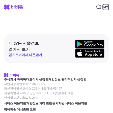
더 많은 시술정보
앱에서 보기
앱스토어에서 다운받기
주식회사 바비톡
대표이사 신정인
개인정보 관리책임자 신정인
사업자등록번호 836-86-02172
통신판매업신고번호 2021-서울강남-03497
서울특별시 서초구 강남대로 363 363강남타워 11층
이메일 cs@babitalk.com
서비스 이용약관
개인정보 처리 방침
위치기반 서비스 이용약관
명예훼손 게시중단 요청