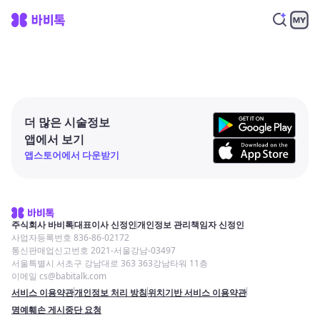
더 많은 시술정보
앱에서 보기
앱스토어에서 다운받기
주식회사 바비톡
대표이사 신정인
개인정보 관리책임자 신정인
사업자등록번호 836-86-02172
통신판매업신고번호 2021-서울강남-03497
서울특별시 서초구 강남대로 363 363강남타워 11층
이메일 cs@babitalk.com
서비스 이용약관
개인정보 처리 방침
위치기반 서비스 이용약관
명예훼손 게시중단 요청