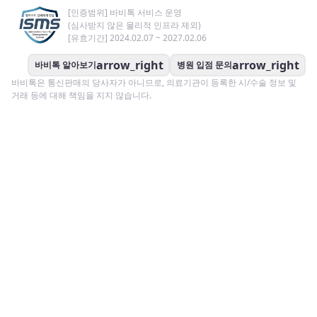
[인증범위] 바비톡 서비스 운영
(심사받지 않은 물리적 인프라 제외)
[유효기간] 2024.02.07 ~ 2027.02.06
arrow_right
arrow_right
바비톡 알아보기
병원 입점 문의
바비톡은 통신판매의 당사자가 아니므로, 의료기관이 등록한 시/수술 정보 및
거래 등에 대해 책임을 지지 않습니다.