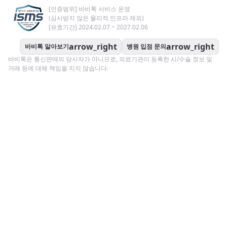
[인증범위] 바비톡 서비스 운영
(심사받지 않은 물리적 인프라 제외)
[유효기간] 2024.02.07 ~ 2027.02.06
arrow_right
arrow_right
바비톡 알아보기
병원 입점 문의
바비톡은 통신판매의 당사자가 아니므로, 의료기관이 등록한 시/수술 정보 및
거래 등에 대해 책임을 지지 않습니다.