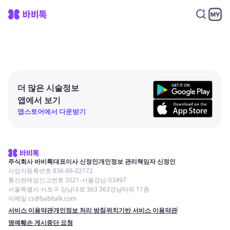
더 많은 시술정보
앱에서 보기
앱스토어에서 다운받기
주식회사 바비톡
대표이사 신정인
개인정보 관리책임자 신정인
사업자등록번호 836-86-02172
통신판매업신고번호 2021-서울강남-03497
서울특별시 서초구 강남대로 363 363강남타워 11층
이메일 cs@babitalk.com
서비스 이용약관
개인정보 처리 방침
위치기반 서비스 이용약관
명예훼손 게시중단 요청