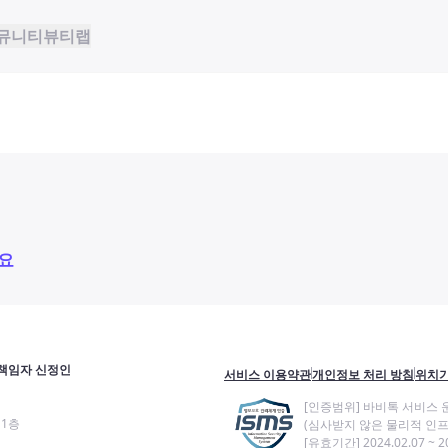
뮤니티
뷰티랩
요
책임자 신정인
서비스 이용약관
개인정보 처리 방침
위치기
[인증범위] 바비톡 서비스 
11층
(심사받지 않은 물리적 인프
[유효기간] 2024.02.07 ~ 20