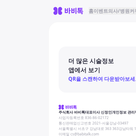
홈
이벤트
의사/병원
커
더 많은 시술정보
앱에서 보기
QR을 스캔하여 다운받아보세
주식회사 바비톡
대표이사 신정인
개인정보 관리
사업자등록번호 836-86-02172
통신판매업신고번호 2021-서울강남-03497
서울특별시 서초구 강남대로 363 363강남타워 
이메일 cs@babitalk.com