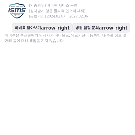
[인증범위] 바비톡 서비스 운영
(심사받지 않은 물리적 인프라 제외)
[유효기간] 2024.02.07 ~ 2027.02.06
arrow_right
arrow_right
바비톡 알아보기
병원 입점 문의
바비톡은 통신판매의 당사자가 아니므로, 의료기관이 등록한 시/수술 정보 및
거래 등에 대해 책임을 지지 않습니다.