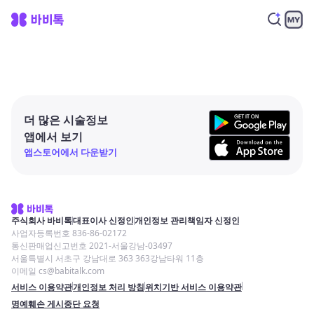
더 많은 시술정보
앱에서 보기
앱스토어에서 다운받기
주식회사 바비톡
대표이사 신정인
개인정보 관리책임자 신정인
사업자등록번호 836-86-02172
통신판매업신고번호 2021-서울강남-03497
서울특별시 서초구 강남대로 363 363강남타워 11층
이메일 cs@babitalk.com
서비스 이용약관
개인정보 처리 방침
위치기반 서비스 이용약관
명예훼손 게시중단 요청