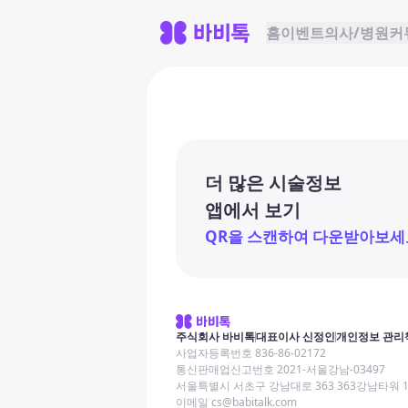
홈
이벤트
의사/병원
커
더 많은 시술정보
앱에서 보기
QR을 스캔하여 다운받아보세
주식회사 바비톡
대표이사 신정인
개인정보 관리
사업자등록번호 836-86-02172
통신판매업신고번호 2021-서울강남-03497
서울특별시 서초구 강남대로 363 363강남타워 
이메일 cs@babitalk.com