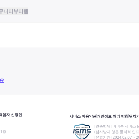
뮤니티
뷰티랩
요
책임자 신정인
서비스 이용약관
개인정보 처리 방침
위치기
[인증범위] 바비톡 서비스 
11층
(심사받지 않은 물리적 인프
[유효기간] 2024.02.07 ~ 20