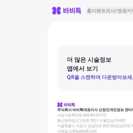
홈
이벤트
의사/병원
커
더 많은 시술정보
앱에서 보기
QR을 스캔하여 다운받아보세
주식회사 바비톡
대표이사 신정인
개인정보 관리
사업자등록번호 836-86-02172
통신판매업신고번호 2021-서울강남-03497
서울특별시 서초구 강남대로 363 363강남타워 
이메일 cs@babitalk.com