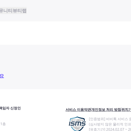
뮤니티
뷰티랩
요
책임자 신정인
서비스 이용약관
개인정보 처리 방침
위치기
[인증범위] 바비톡 서비스 
11층
(심사받지 않은 물리적 인프
[유효기간] 2024.02.07 ~ 20