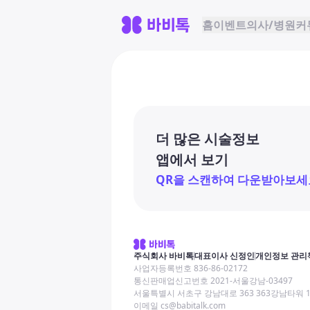
홈
이벤트
의사/병원
커
더 많은 시술정보
앱에서 보기
QR을 스캔하여 다운받아보세
주식회사 바비톡
대표이사 신정인
개인정보 관리
사업자등록번호 836-86-02172
통신판매업신고번호 2021-서울강남-03497
서울특별시 서초구 강남대로 363 363강남타워 
이메일 cs@babitalk.com