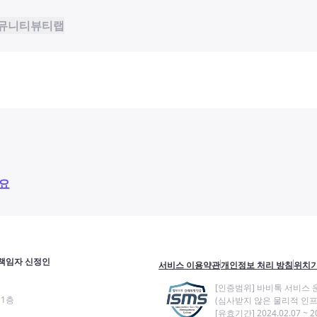
뮤니티
뷰티랩
요
책임자 신정인
서비스 이용약관
개인정보 처리 방침
위치기
[인증범위] 바비톡 서비스 
11층
(심사받지 않은 물리적 인프
[유효기간] 2024.02.07 ~ 20