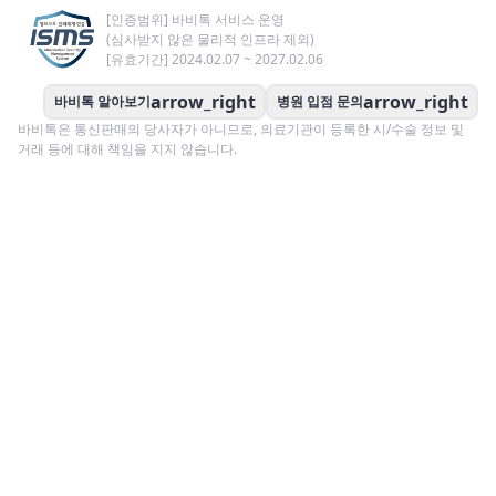
[인증범위] 바비톡 서비스 운영
(심사받지 않은 물리적 인프라 제외)
[유효기간] 2024.02.07 ~ 2027.02.06
arrow_right
arrow_right
바비톡 알아보기
병원 입점 문의
바비톡은 통신판매의 당사자가 아니므로, 의료기관이 등록한 시/수술 정보 및
거래 등에 대해 책임을 지지 않습니다.