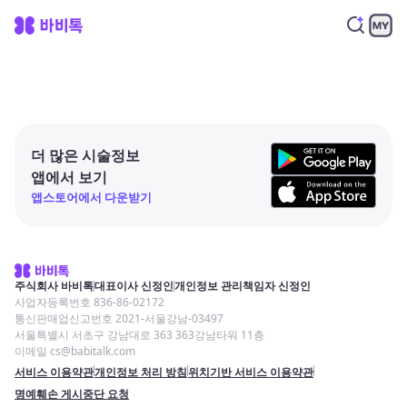
더 많은 시술정보
앱에서 보기
앱스토어에서 다운받기
주식회사 바비톡
대표이사 신정인
개인정보 관리책임자 신정인
사업자등록번호 836-86-02172
통신판매업신고번호 2021-서울강남-03497
서울특별시 서초구 강남대로 363 363강남타워 11층
이메일 cs@babitalk.com
서비스 이용약관
개인정보 처리 방침
위치기반 서비스 이용약관
명예훼손 게시중단 요청