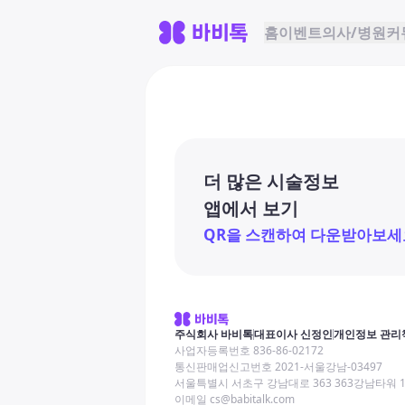
홈
이벤트
의사/병원
커
더 많은 시술정보
앱에서 보기
QR을 스캔하여 다운받아보세
주식회사 바비톡
대표이사 신정인
개인정보 관리
사업자등록번호 836-86-02172
통신판매업신고번호 2021-서울강남-03497
서울특별시 서초구 강남대로 363 363강남타워 
이메일 cs@babitalk.com