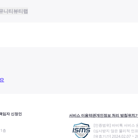
뮤니티
뷰티랩
요
책임자 신정인
서비스 이용약관
개인정보 처리 방침
위치기
[인증범위] 바비톡 서비스 
11층
(심사받지 않은 물리적 인프
[유효기간] 2024.02.07 ~ 20