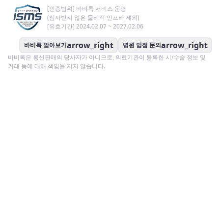
[인증범위] 바비톡 서비스 운영
(심사받지 않은 물리적 인프라 제외)
[유효기간] 2024.02.07 ~ 2027.02.06
arrow_right
arrow_right
바비톡 알아보기
병원 입점 문의
바비톡은 통신판매의 당사자가 아니므로, 의료기관이 등록한 시/수술 정보 및
거래 등에 대해 책임을 지지 않습니다.