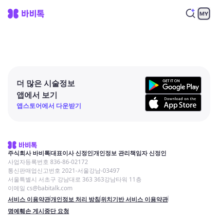
더 많은 시술정보
앱에서 보기
앱스토어에서 다운받기
주식회사 바비톡
대표이사 신정인
개인정보 관리책임자 신정인
사업자등록번호 836-86-02172
통신판매업신고번호 2021-서울강남-03497
서울특별시 서초구 강남대로 363 363강남타워 11층
이메일 cs@babitalk.com
서비스 이용약관
개인정보 처리 방침
위치기반 서비스 이용약관
명예훼손 게시중단 요청