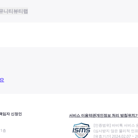
뮤니티
뷰티랩
요
책임자 신정인
서비스 이용약관
개인정보 처리 방침
위치기
[인증범위] 바비톡 서비스 
11층
(심사받지 않은 물리적 인프
[유효기간] 2024.02.07 ~ 20