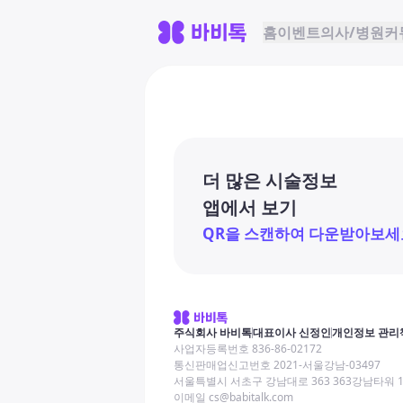
홈
이벤트
의사/병원
커
더 많은 시술정보
앱에서 보기
QR을 스캔하여 다운받아보세
주식회사 바비톡
대표이사 신정인
개인정보 관리
사업자등록번호 836-86-02172
통신판매업신고번호 2021-서울강남-03497
서울특별시 서초구 강남대로 363 363강남타워 
이메일 cs@babitalk.com