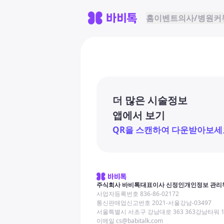
홈
이벤트
의사/병원
커
더 많은 시술정보
앱에서 보기
QR을 스캔하여 다운받아보세
주식회사 바비톡
대표이사 신정인
개인정보 관리
사업자등록번호 836-86-02172
통신판매업신고번호 2021-서울강남-03497
서울특별시 서초구 강남대로 363 363강남타워 
이메일 cs@babitalk.com