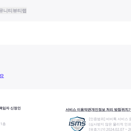
뮤니티
뷰티랩
요
책임자 신정인
서비스 이용약관
개인정보 처리 방침
위치기
[인증범위] 바비톡 서비스 
11층
(심사받지 않은 물리적 인프
[유효기간] 2024.02.07 ~ 20