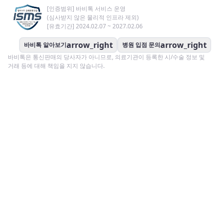
[인증범위] 바비톡 서비스 운영
(심사받지 않은 물리적 인프라 제외)
[유효기간] 2024.02.07 ~ 2027.02.06
arrow_right
arrow_right
바비톡 알아보기
병원 입점 문의
바비톡은 통신판매의 당사자가 아니므로, 의료기관이 등록한 시/수술 정보 및
거래 등에 대해 책임을 지지 않습니다.