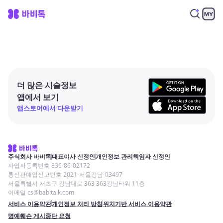
더 많은 시술정보
앱에서 보기
앱스토어에서 다운받기
주식회사 바비톡
대표이사 신정인
개인정보 관리책임자 신정인
사업자등록번호 836-86-02172
통신판매업신고번호 2021-서울강남-03497
서울특별시 서초구 강남대로 363 363강남타워 11층
이메일 cs@babitalk.com
서비스 이용약관
개인정보 처리 방침
위치기반 서비스 이용약관
명예훼손 게시중단 요청