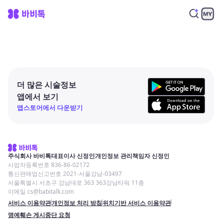
더 많은 시술정보
앱에서 보기
앱스토어에서 다운받기
주식회사 바비톡
대표이사 신정인
개인정보 관리책임자 신정인
사업자등록번호 836-86-02172
통신판매업신고번호 2021-서울강남-03497
서울특별시 서초구 강남대로 363 363강남타워 11층
이메일 cs@babitalk.com
서비스 이용약관
개인정보 처리 방침
위치기반 서비스 이용약관
명예훼손 게시중단 요청