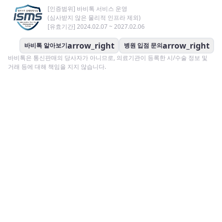
[인증범위] 바비톡 서비스 운영
(심사받지 않은 물리적 인프라 제외)
[유효기간] 2024.02.07 ~ 2027.02.06
arrow_right
arrow_right
바비톡 알아보기
병원 입점 문의
바비톡은 통신판매의 당사자가 아니므로, 의료기관이 등록한 시/수술 정보 및
거래 등에 대해 책임을 지지 않습니다.