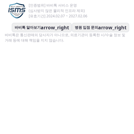
[인증범위] 바비톡 서비스 운영
(심사받지 않은 물리적 인프라 제외)
[유효기간] 2024.02.07 ~ 2027.02.06
arrow_right
arrow_right
바비톡 알아보기
병원 입점 문의
바비톡은 통신판매의 당사자가 아니므로, 의료기관이 등록한 시/수술 정보 및
거래 등에 대해 책임을 지지 않습니다.