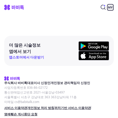
더 많은 시술정보
앱에서 보기
앱스토어에서 다운받기
주식회사 바비톡
대표이사 신정인
개인정보 관리책임자 신정인
사업자등록번호 836-86-02172
통신판매업신고번호 2021-서울강남-03497
서울특별시 서초구 강남대로 363 363강남타워 11층
이메일 cs@babitalk.com
서비스 이용약관
개인정보 처리 방침
위치기반 서비스 이용약관
명예훼손 게시중단 요청