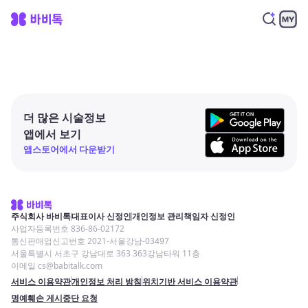
더 많은 시술정보
앱에서 보기
앱스토어에서 다운받기
주식회사 바비톡
대표이사 신정인
개인정보 관리책임자 신정인
사업자등록번호 836-86-02172
통신판매업신고번호 2021-서울강남-03497
서울특별시 서초구 강남대로 363 363강남타워 11층
이메일 cs@babitalk.com
서비스 이용약관
개인정보 처리 방침
위치기반 서비스 이용약관
명예훼손 게시중단 요청