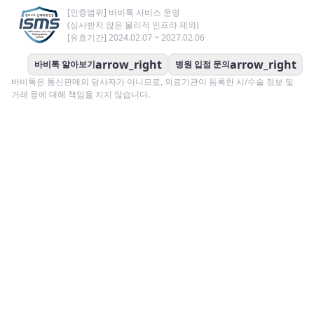
[인증범위] 바비톡 서비스 운영
(심사받지 않은 물리적 인프라 제외)
[유효기간] 2024.02.07 ~ 2027.02.06
arrow_right
arrow_right
바비톡 알아보기
병원 입점 문의
바비톡은 통신판매의 당사자가 아니므로, 의료기관이 등록한 시/수술 정보 및
거래 등에 대해 책임을 지지 않습니다.