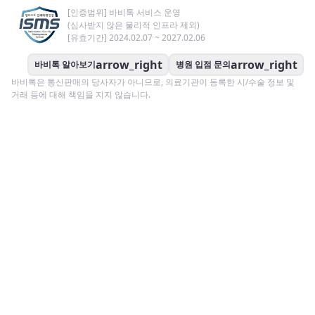
[인증범위] 바비톡 서비스 운영
(심사받지 않은 물리적 인프라 제외)
[유효기간] 2024.02.07 ~ 2027.02.06
arrow_right
arrow_right
바비톡 알아보기
병원 입점 문의
바비톡은 통신판매의 당사자가 아니므로, 의료기관이 등록한 시/수술 정보 및
거래 등에 대해 책임을 지지 않습니다.