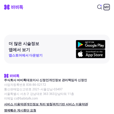
더 많은 시술정보
앱에서 보기
앱스토어에서 다운받기
주식회사 바비톡
대표이사 신정인
개인정보 관리책임자 신정인
사업자등록번호 836-86-02172
통신판매업신고번호 2021-서울강남-03497
서울특별시 서초구 강남대로 363 363강남타워 11층
이메일 cs@babitalk.com
서비스 이용약관
개인정보 처리 방침
위치기반 서비스 이용약관
명예훼손 게시중단 요청