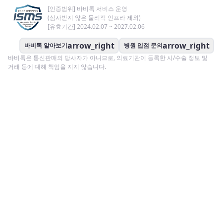
[인증범위] 바비톡 서비스 운영
(심사받지 않은 물리적 인프라 제외)
[유효기간] 2024.02.07 ~ 2027.02.06
arrow_right
arrow_right
바비톡 알아보기
병원 입점 문의
바비톡은 통신판매의 당사자가 아니므로, 의료기관이 등록한 시/수술 정보 및
거래 등에 대해 책임을 지지 않습니다.