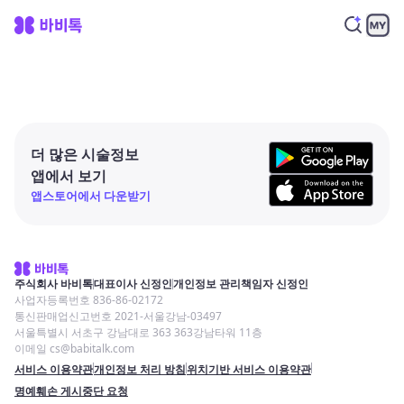
더 많은 시술정보
앱에서 보기
앱스토어에서 다운받기
주식회사 바비톡
대표이사 신정인
개인정보 관리책임자 신정인
사업자등록번호 836-86-02172
통신판매업신고번호 2021-서울강남-03497
서울특별시 서초구 강남대로 363 363강남타워 11층
이메일 cs@babitalk.com
서비스 이용약관
개인정보 처리 방침
위치기반 서비스 이용약관
명예훼손 게시중단 요청