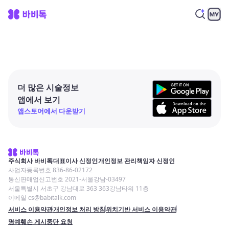
더 많은 시술정보
앱에서 보기
앱스토어에서 다운받기
주식회사 바비톡
대표이사 신정인
개인정보 관리책임자 신정인
사업자등록번호 836-86-02172
통신판매업신고번호 2021-서울강남-03497
서울특별시 서초구 강남대로 363 363강남타워 11층
이메일 cs@babitalk.com
서비스 이용약관
개인정보 처리 방침
위치기반 서비스 이용약관
명예훼손 게시중단 요청