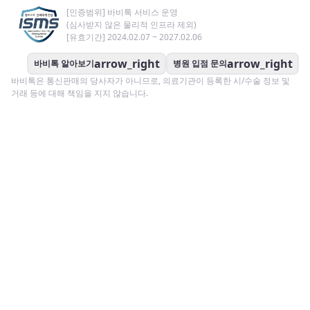
[인증범위] 바비톡 서비스 운영
(심사받지 않은 물리적 인프라 제외)
[유효기간] 2024.02.07 ~ 2027.02.06
arrow_right
arrow_right
바비톡 알아보기
병원 입점 문의
바비톡은 통신판매의 당사자가 아니므로, 의료기관이 등록한 시/수술 정보 및
거래 등에 대해 책임을 지지 않습니다.