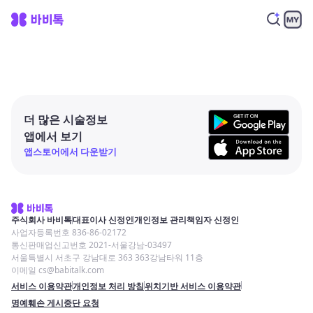
더 많은 시술정보
앱에서 보기
앱스토어에서 다운받기
주식회사 바비톡
대표이사 신정인
개인정보 관리책임자 신정인
사업자등록번호 836-86-02172
통신판매업신고번호 2021-서울강남-03497
서울특별시 서초구 강남대로 363 363강남타워 11층
이메일 cs@babitalk.com
서비스 이용약관
개인정보 처리 방침
위치기반 서비스 이용약관
명예훼손 게시중단 요청