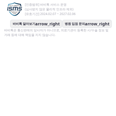
[인증범위] 바비톡 서비스 운영
(심사받지 않은 물리적 인프라 제외)
[유효기간] 2024.02.07 ~ 2027.02.06
arrow_right
arrow_right
바비톡 알아보기
병원 입점 문의
바비톡은 통신판매의 당사자가 아니므로, 의료기관이 등록한 시/수술 정보 및
거래 등에 대해 책임을 지지 않습니다.