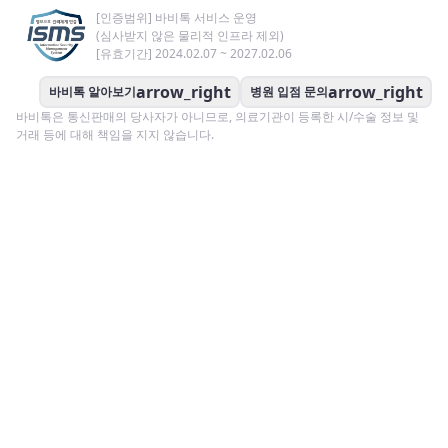
[인증범위] 바비톡 서비스 운영
(심사받지 않은 물리적 인프라 제외)
[유효기간] 2024.02.07 ~ 2027.02.06
arrow_right
arrow_right
바비톡 알아보기
병원 입점 문의
바비톡은 통신판매의 당사자가 아니므로, 의료기관이 등록한 시/수술 정보 및
거래 등에 대해 책임을 지지 않습니다.