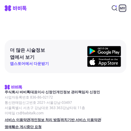
더 많은 시술정보
앱에서 보기
앱스토어에서 다운받기
주식회사 바비톡
대표이사 신정인
개인정보 관리책임자 신정인
사업자등록번호 836-86-02172
통신판매업신고번호 2021-서울강남-03497
서울특별시 서초구 강남대로 363 363강남타워 11층
이메일 cs@babitalk.com
서비스 이용약관
개인정보 처리 방침
위치기반 서비스 이용약관
명예훼손 게시중단 요청