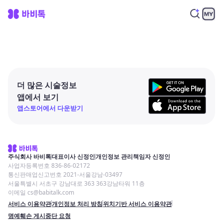
더 많은 시술정보
앱에서 보기
앱스토어에서 다운받기
주식회사 바비톡
대표이사 신정인
개인정보 관리책임자 신정인
사업자등록번호 836-86-02172
통신판매업신고번호 2021-서울강남-03497
서울특별시 서초구 강남대로 363 363강남타워 11층
이메일 cs@babitalk.com
서비스 이용약관
개인정보 처리 방침
위치기반 서비스 이용약관
명예훼손 게시중단 요청