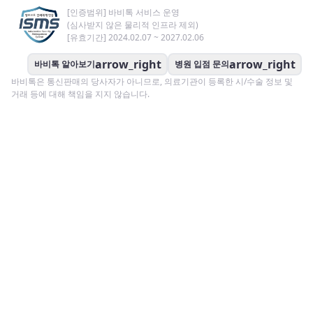
[인증범위] 바비톡 서비스 운영
(심사받지 않은 물리적 인프라 제외)
[유효기간] 2024.02.07 ~ 2027.02.06
arrow_right
arrow_right
바비톡 알아보기
병원 입점 문의
바비톡은 통신판매의 당사자가 아니므로, 의료기관이 등록한 시/수술 정보 및
거래 등에 대해 책임을 지지 않습니다.