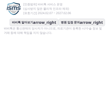
[인증범위] 바비톡 서비스 운영
(심사받지 않은 물리적 인프라 제외)
[유효기간] 2024.02.07 ~ 2027.02.06
arrow_right
arrow_right
바비톡 알아보기
병원 입점 문의
바비톡은 통신판매의 당사자가 아니므로, 의료기관이 등록한 시/수술 정보 및
거래 등에 대해 책임을 지지 않습니다.