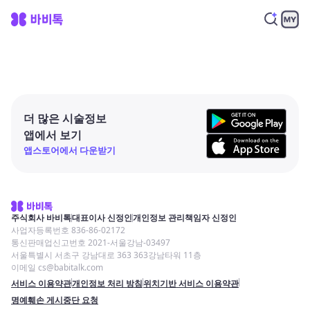
더 많은 시술정보
앱에서 보기
앱스토어에서 다운받기
주식회사 바비톡
대표이사 신정인
개인정보 관리책임자 신정인
사업자등록번호 836-86-02172
통신판매업신고번호 2021-서울강남-03497
서울특별시 서초구 강남대로 363 363강남타워 11층
이메일 cs@babitalk.com
서비스 이용약관
개인정보 처리 방침
위치기반 서비스 이용약관
명예훼손 게시중단 요청