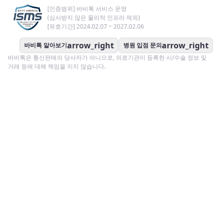
[인증범위] 바비톡 서비스 운영
(심사받지 않은 물리적 인프라 제외)
[유효기간] 2024.02.07 ~ 2027.02.06
arrow_right
arrow_right
바비톡 알아보기
병원 입점 문의
바비톡은 통신판매의 당사자가 아니므로, 의료기관이 등록한 시/수술 정보 및
거래 등에 대해 책임을 지지 않습니다.