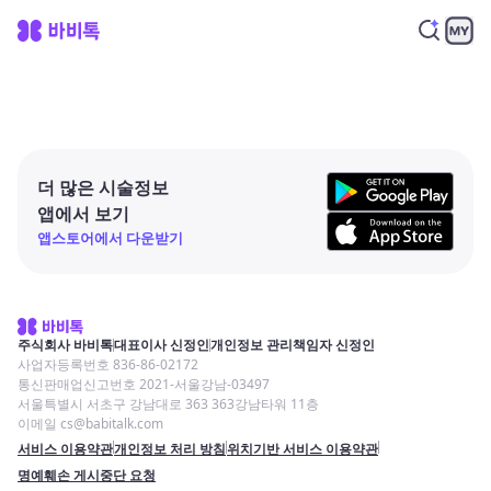
더 많은 시술정보
앱에서 보기
앱스토어에서 다운받기
주식회사 바비톡
대표이사 신정인
개인정보 관리책임자 신정인
사업자등록번호 836-86-02172
통신판매업신고번호 2021-서울강남-03497
서울특별시 서초구 강남대로 363 363강남타워 11층
이메일 cs@babitalk.com
서비스 이용약관
개인정보 처리 방침
위치기반 서비스 이용약관
명예훼손 게시중단 요청