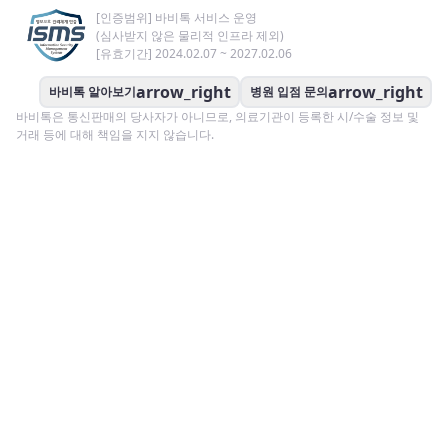
[인증범위] 바비톡 서비스 운영
(심사받지 않은 물리적 인프라 제외)
[유효기간] 2024.02.07 ~ 2027.02.06
arrow_right
arrow_right
바비톡 알아보기
병원 입점 문의
바비톡은 통신판매의 당사자가 아니므로, 의료기관이 등록한 시/수술 정보 및
거래 등에 대해 책임을 지지 않습니다.