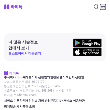
더 많은 시술정보
앱에서 보기
앱스토어에서 다운받기
주식회사 바비톡
대표이사 신정인
개인정보 관리책임자 신정인
사업자등록번호 836-86-02172
통신판매업신고번호 2021-서울강남-03497
서울특별시 서초구 강남대로 363 363강남타워 11층
이메일 cs@babitalk.com
서비스 이용약관
개인정보 처리 방침
위치기반 서비스 이용약관
명예훼손 게시중단 요청