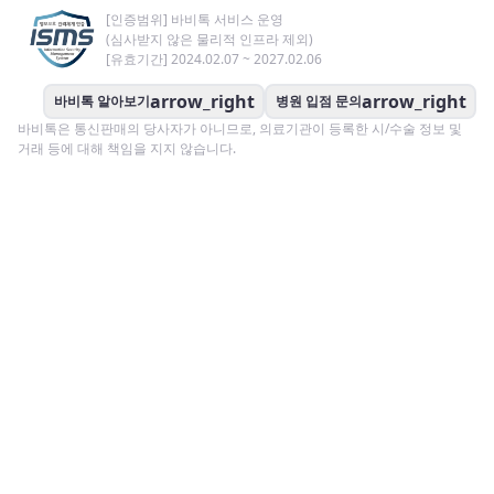
[인증범위] 바비톡 서비스 운영
(심사받지 않은 물리적 인프라 제외)
[유효기간] 2024.02.07 ~ 2027.02.06
arrow_right
arrow_right
바비톡 알아보기
병원 입점 문의
바비톡은 통신판매의 당사자가 아니므로, 의료기관이 등록한 시/수술 정보 및
거래 등에 대해 책임을 지지 않습니다.