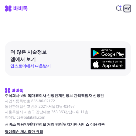
더 많은 시술정보
앱에서 보기
앱스토어에서 다운받기
주식회사 바비톡
대표이사 신정인
개인정보 관리책임자 신정인
사업자등록번호 836-86-02172
통신판매업신고번호 2021-서울강남-03497
서울특별시 서초구 강남대로 363 363강남타워 11층
이메일 cs@babitalk.com
서비스 이용약관
개인정보 처리 방침
위치기반 서비스 이용약관
명예훼손 게시중단 요청