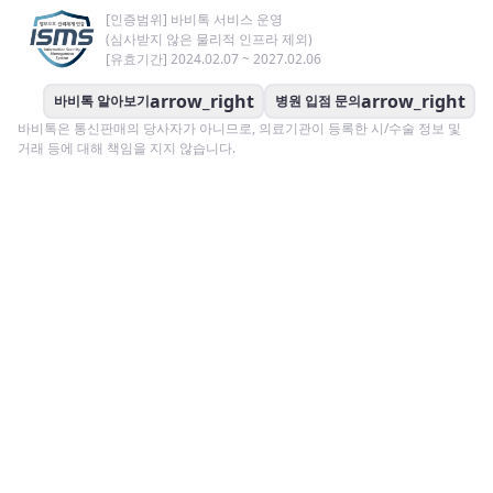
[인증범위] 바비톡 서비스 운영
(심사받지 않은 물리적 인프라 제외)
[유효기간] 2024.02.07 ~ 2027.02.06
arrow_right
arrow_right
바비톡 알아보기
병원 입점 문의
바비톡은 통신판매의 당사자가 아니므로, 의료기관이 등록한 시/수술 정보 및
거래 등에 대해 책임을 지지 않습니다.