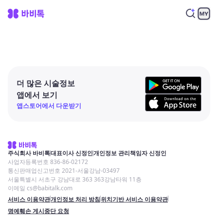
더 많은 시술정보
앱에서 보기
앱스토어에서 다운받기
주식회사 바비톡
대표이사 신정인
개인정보 관리책임자 신정인
사업자등록번호 836-86-02172
통신판매업신고번호 2021-서울강남-03497
서울특별시 서초구 강남대로 363 363강남타워 11층
이메일 cs@babitalk.com
서비스 이용약관
개인정보 처리 방침
위치기반 서비스 이용약관
명예훼손 게시중단 요청