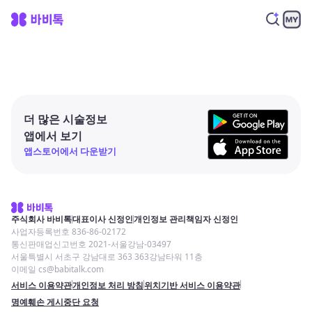
더 많은 시술정보
앱에서 보기
앱스토어에서 다운받기
주식회사 바비톡
대표이사 신정인
개인정보 관리책임자 신정인
사업자등록번호 836-86-02172
통신판매업신고번호 2021-서울강남-03497
서울특별시 서초구 강남대로 363 363강남타워 11층
이메일 cs@babitalk.com
서비스 이용약관
개인정보 처리 방침
위치기반 서비스 이용약관
명예훼손 게시중단 요청