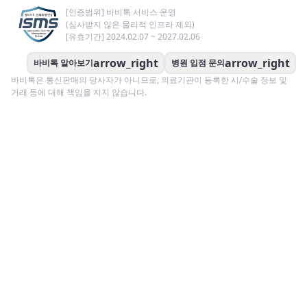
[인증범위] 바비톡 서비스 운영
(심사받지 않은 물리적 인프라 제외)
[유효기간] 2024.02.07 ~ 2027.02.06
arrow_right
arrow_right
바비톡 알아보기
병원 입점 문의
바비톡은 통신판매의 당사자가 아니므로, 의료기관이 등록한 시/수술 정보 및
거래 등에 대해 책임을 지지 않습니다.