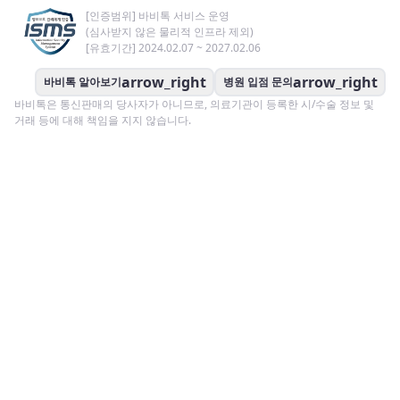
[인증범위] 바비톡 서비스 운영
(심사받지 않은 물리적 인프라 제외)
[유효기간] 2024.02.07 ~ 2027.02.06
arrow_right
arrow_right
바비톡 알아보기
병원 입점 문의
바비톡은 통신판매의 당사자가 아니므로, 의료기관이 등록한 시/수술 정보 및
거래 등에 대해 책임을 지지 않습니다.