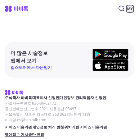
더 많은 시술정보
앱에서 보기
앱스토어에서 다운받기
주식회사 바비톡
대표이사 신정인
개인정보 관리책임자 신정인
사업자등록번호 836-86-02172
통신판매업신고번호 2021-서울강남-03497
서울특별시 서초구 강남대로 363 363강남타워 11층
이메일 cs@babitalk.com
서비스 이용약관
개인정보 처리 방침
위치기반 서비스 이용약관
명예훼손 게시중단 요청