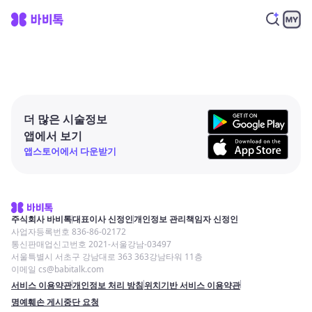
더 많은 시술정보
앱에서 보기
앱스토어에서 다운받기
주식회사 바비톡
대표이사 신정인
개인정보 관리책임자 신정인
사업자등록번호 836-86-02172
통신판매업신고번호 2021-서울강남-03497
서울특별시 서초구 강남대로 363 363강남타워 11층
이메일 cs@babitalk.com
서비스 이용약관
개인정보 처리 방침
위치기반 서비스 이용약관
명예훼손 게시중단 요청