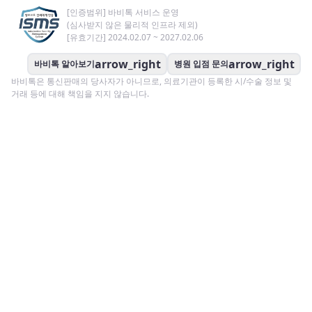
[인증범위] 바비톡 서비스 운영
(심사받지 않은 물리적 인프라 제외)
[유효기간] 2024.02.07 ~ 2027.02.06
arrow_right
arrow_right
바비톡 알아보기
병원 입점 문의
바비톡은 통신판매의 당사자가 아니므로, 의료기관이 등록한 시/수술 정보 및
거래 등에 대해 책임을 지지 않습니다.