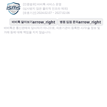
[인증범위] 바비톡 서비스 운영
(심사받지 않은 물리적 인프라 제외)
[유효기간] 2024.02.07 ~ 2027.02.06
arrow_right
arrow_right
바비톡 알아보기
병원 입점 문의
바비톡은 통신판매의 당사자가 아니므로, 의료기관이 등록한 시/수술 정보 및
거래 등에 대해 책임을 지지 않습니다.