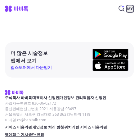
더 많은 시술정보
앱에서 보기
앱스토어에서 다운받기
주식회사 바비톡
대표이사 신정인
개인정보 관리책임자 신정인
사업자등록번호 836-86-02172
통신판매업신고번호 2021-서울강남-03497
서울특별시 서초구 강남대로 363 363강남타워 11층
이메일 cs@babitalk.com
서비스 이용약관
개인정보 처리 방침
위치기반 서비스 이용약관
명예훼손 게시중단 요청