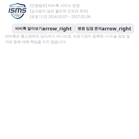
[인증범위] 바비톡 서비스 운영
(심사받지 않은 물리적 인프라 제외)
[유효기간] 2024.02.07 ~ 2027.02.06
arrow_right
arrow_right
바비톡 알아보기
병원 입점 문의
바비톡은 통신판매의 당사자가 아니므로, 의료기관이 등록한 시/수술 정보 및
거래 등에 대해 책임을 지지 않습니다.