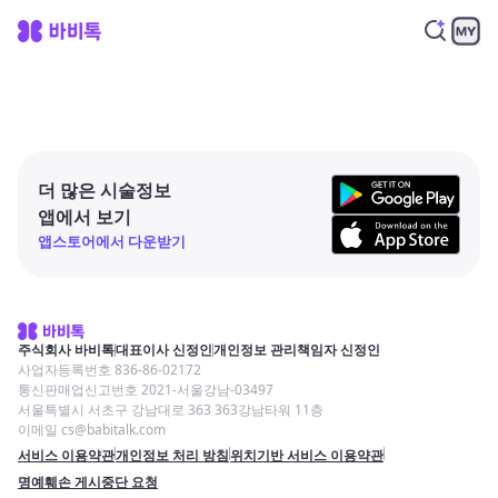
더 많은 시술정보
앱에서 보기
앱스토어에서 다운받기
주식회사 바비톡
대표이사 신정인
개인정보 관리책임자 신정인
사업자등록번호 836-86-02172
통신판매업신고번호 2021-서울강남-03497
서울특별시 서초구 강남대로 363 363강남타워 11층
이메일 cs@babitalk.com
서비스 이용약관
개인정보 처리 방침
위치기반 서비스 이용약관
명예훼손 게시중단 요청