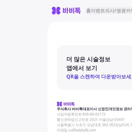
홈
이벤트
의사/병원
커
더 많은 시술정보
앱에서 보기
QR을 스캔하여 다운받아보세
주식회사 바비톡
대표이사 신정인
개인정보 관리
사업자등록번호 836-86-02172
통신판매업신고번호 2021-서울강남-03497
서울특별시 서초구 강남대로 363 363강남타워 
이메일 cs@babitalk.com