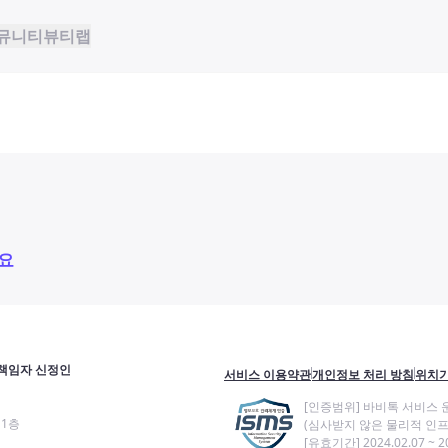
뮤니티
뷰티랩
요
책임자 신정인
서비스 이용약관
개인정보 처리 방침
위치기
[인증범위] 바비톡 서비스 
11층
(심사받지 않은 물리적 인프
[유효기간] 2024.02.07 ~ 20