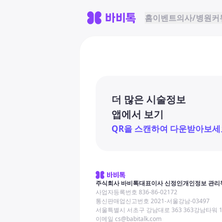
홈
이벤트
의사/병원
커
더 많은 시술정보
앱에서 보기
QR을 스캔하여 다운받아보세
주식회사 바비톡
대표이사 신정인
개인정보 관리
사업자등록번호 836-86-02172
통신판매업신고번호 2021-서울강남-03497
서울특별시 서초구 강남대로 363 363강남타워 
이메일 cs@babitalk.com