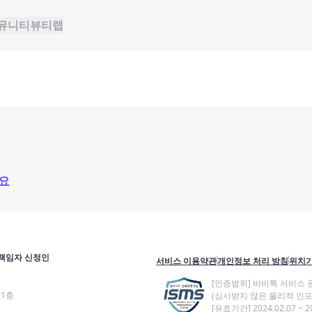
뮤니티
뷰티랩
요
책임자 신정인
서비스 이용약관
개인정보 처리 방침
위치기
[인증범위] 바비톡 서비스 
11층
(심사받지 않은 물리적 인프
[유효기간] 2024.02.07 ~ 20