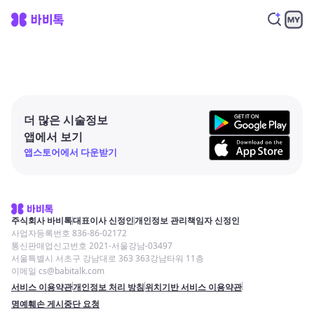
더 많은 시술정보
앱에서 보기
앱스토어에서 다운받기
주식회사 바비톡
대표이사 신정인
개인정보 관리책임자 신정인
사업자등록번호 836-86-02172
통신판매업신고번호 2021-서울강남-03497
서울특별시 서초구 강남대로 363 363강남타워 11층
이메일 cs@babitalk.com
서비스 이용약관
개인정보 처리 방침
위치기반 서비스 이용약관
명예훼손 게시중단 요청