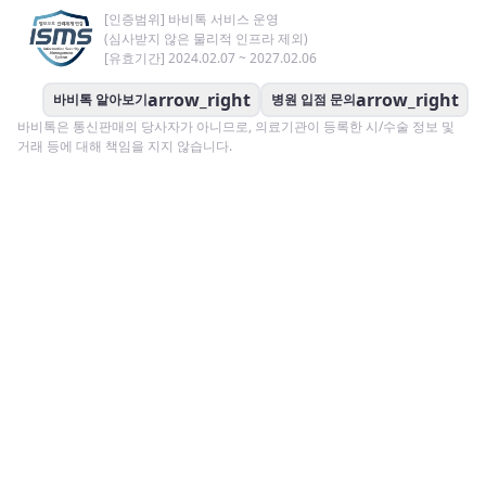
[인증범위] 바비톡 서비스 운영
(심사받지 않은 물리적 인프라 제외)
[유효기간] 2024.02.07 ~ 2027.02.06
arrow_right
arrow_right
바비톡 알아보기
병원 입점 문의
바비톡은 통신판매의 당사자가 아니므로, 의료기관이 등록한 시/수술 정보 및
거래 등에 대해 책임을 지지 않습니다.