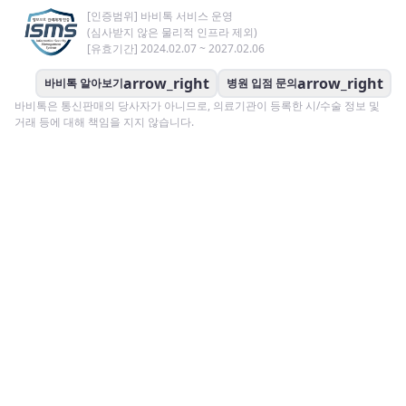
[인증범위] 바비톡 서비스 운영
(심사받지 않은 물리적 인프라 제외)
[유효기간] 2024.02.07 ~ 2027.02.06
arrow_right
arrow_right
바비톡 알아보기
병원 입점 문의
바비톡은 통신판매의 당사자가 아니므로, 의료기관이 등록한 시/수술 정보 및
거래 등에 대해 책임을 지지 않습니다.