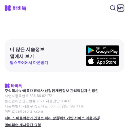
더 많은 시술정보
앱에서 보기
앱스토어에서 다운받기
주식회사 바비톡
대표이사 신정인
개인정보 관리책임자 신정인
사업자등록번호 836-86-02172
통신판매업신고번호 2021-서울강남-03497
서울특별시 서초구 강남대로 363 363강남타워 11층
이메일 cs@babitalk.com
서비스 이용약관
개인정보 처리 방침
위치기반 서비스 이용약관
명예훼손 게시중단 요청