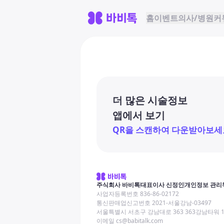
홈
이벤트
의사/병원
커
더 많은 시술정보
앱에서 보기
QR을 스캔하여 다운받아보세
주식회사 바비톡
대표이사 신정인
개인정보 관리
사업자등록번호 836-86-02172
통신판매업신고번호 2021-서울강남-03497
서울특별시 서초구 강남대로 363 363강남타워 
이메일 cs@babitalk.com