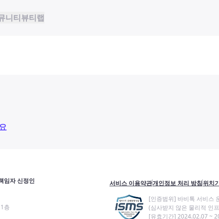
뮤니티
뷰티랩
요
책임자 신정인
서비스 이용약관
개인정보 처리 방침
위치기
[인증범위] 바비톡 서비스 
11층
(심사받지 않은 물리적 인프
[유효기간] 2024.02.07 ~ 20