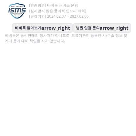
[인증범위] 바비톡 서비스 운영
(심사받지 않은 물리적 인프라 제외)
[유효기간] 2024.02.07 ~ 2027.02.06
arrow_right
arrow_right
바비톡 알아보기
병원 입점 문의
바비톡은 통신판매의 당사자가 아니므로, 의료기관이 등록한 시/수술 정보 및
거래 등에 대해 책임을 지지 않습니다.