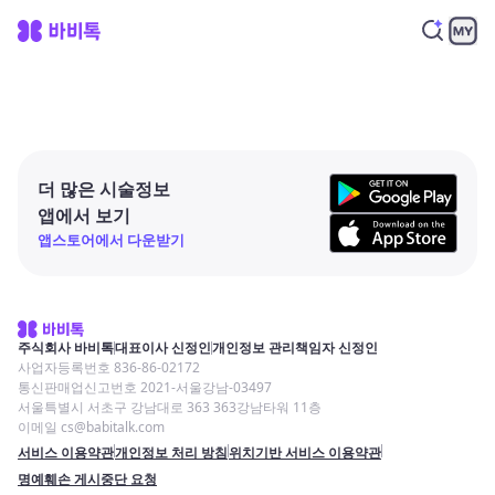
더 많은 시술정보
앱에서 보기
앱스토어에서 다운받기
주식회사 바비톡
대표이사 신정인
개인정보 관리책임자 신정인
사업자등록번호 836-86-02172
통신판매업신고번호 2021-서울강남-03497
서울특별시 서초구 강남대로 363 363강남타워 11층
이메일 cs@babitalk.com
서비스 이용약관
개인정보 처리 방침
위치기반 서비스 이용약관
명예훼손 게시중단 요청