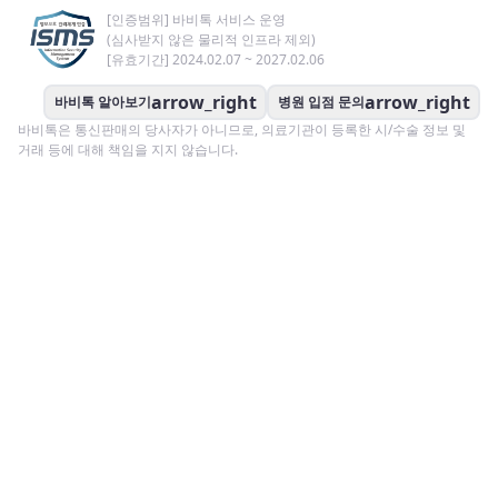
[인증범위] 바비톡 서비스 운영
(심사받지 않은 물리적 인프라 제외)
[유효기간] 2024.02.07 ~ 2027.02.06
arrow_right
arrow_right
바비톡 알아보기
병원 입점 문의
바비톡은 통신판매의 당사자가 아니므로, 의료기관이 등록한 시/수술 정보 및
거래 등에 대해 책임을 지지 않습니다.