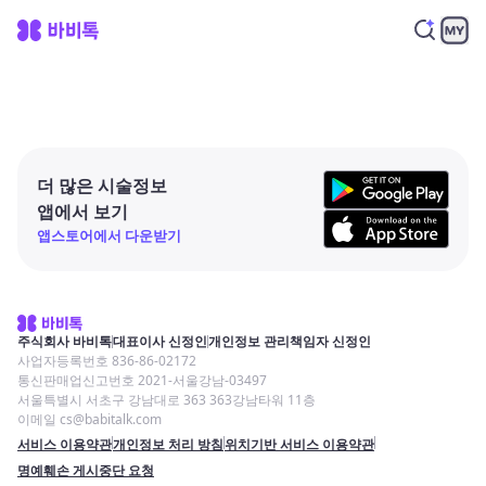
더 많은 시술정보
앱에서 보기
앱스토어에서 다운받기
주식회사 바비톡
대표이사 신정인
개인정보 관리책임자 신정인
사업자등록번호 836-86-02172
통신판매업신고번호 2021-서울강남-03497
서울특별시 서초구 강남대로 363 363강남타워 11층
이메일 cs@babitalk.com
서비스 이용약관
개인정보 처리 방침
위치기반 서비스 이용약관
명예훼손 게시중단 요청