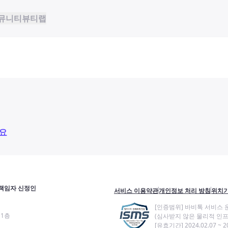
뮤니티
뷰티랩
요
책임자 신정인
서비스 이용약관
개인정보 처리 방침
위치기
[인증범위] 바비톡 서비스 
11층
(심사받지 않은 물리적 인프
[유효기간] 2024.02.07 ~ 20