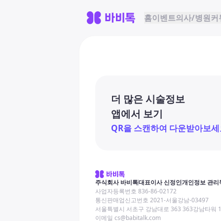
홈
이벤트
의사/병원
커
더 많은 시술정보
앱에서 보기
QR을 스캔하여 다운받아보세
주식회사 바비톡
대표이사 신정인
개인정보 관리
사업자등록번호 836-86-02172
통신판매업신고번호 2021-서울강남-03497
서울특별시 서초구 강남대로 363 363강남타워 
이메일 cs@babitalk.com