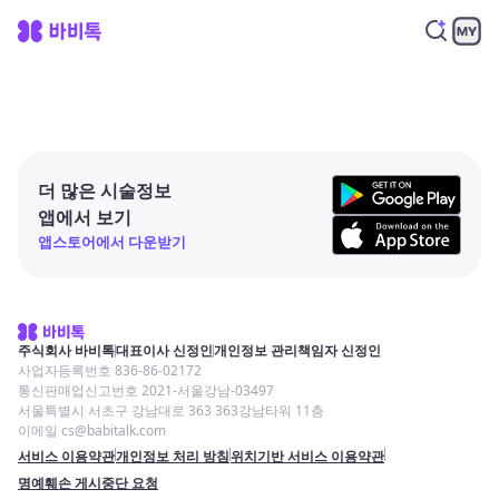
더 많은 시술정보
앱에서 보기
앱스토어에서 다운받기
주식회사 바비톡
대표이사 신정인
개인정보 관리책임자 신정인
사업자등록번호 836-86-02172
통신판매업신고번호 2021-서울강남-03497
서울특별시 서초구 강남대로 363 363강남타워 11층
이메일 cs@babitalk.com
서비스 이용약관
개인정보 처리 방침
위치기반 서비스 이용약관
명예훼손 게시중단 요청