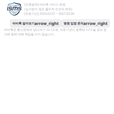
[인증범위] 바비톡 서비스 운영
(심사받지 않은 물리적 인프라 제외)
[유효기간] 2024.02.07 ~ 2027.02.06
arrow_right
arrow_right
바비톡 알아보기
병원 입점 문의
바비톡은 통신판매의 당사자가 아니므로, 의료기관이 등록한 시/수술 정보 및
거래 등에 대해 책임을 지지 않습니다.