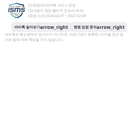
[인증범위] 바비톡 서비스 운영
(심사받지 않은 물리적 인프라 제외)
[유효기간] 2024.02.07 ~ 2027.02.06
arrow_right
arrow_right
바비톡 알아보기
병원 입점 문의
바비톡은 통신판매의 당사자가 아니므로, 의료기관이 등록한 시/수술 정보 및
거래 등에 대해 책임을 지지 않습니다.