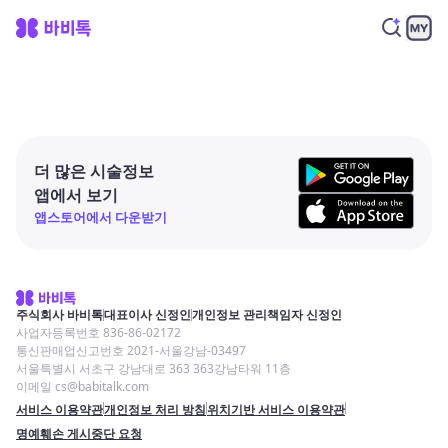
더 많은 시술정보
앱에서 보기
앱스토어에서 다운받기
주식회사 바비톡
대표이사 신정인
개인정보 관리책임자 신정인
사업자등록번호 836-86-02172
통신판매업신고번호 2021-서울강남-03497
서울특별시 서초구 강남대로 363 363강남타워 11층
이메일 cs@babitalk.com
서비스 이용약관
개인정보 처리 방침
위치기반 서비스 이용약관
명예훼손 게시중단 요청