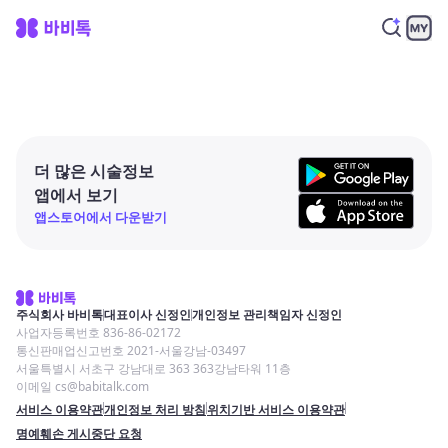
더 많은 시술정보
앱에서 보기
앱스토어에서 다운받기
주식회사 바비톡
대표이사 신정인
개인정보 관리책임자 신정인
사업자등록번호 836-86-02172
통신판매업신고번호 2021-서울강남-03497
서울특별시 서초구 강남대로 363 363강남타워 11층
이메일 cs@babitalk.com
서비스 이용약관
개인정보 처리 방침
위치기반 서비스 이용약관
명예훼손 게시중단 요청