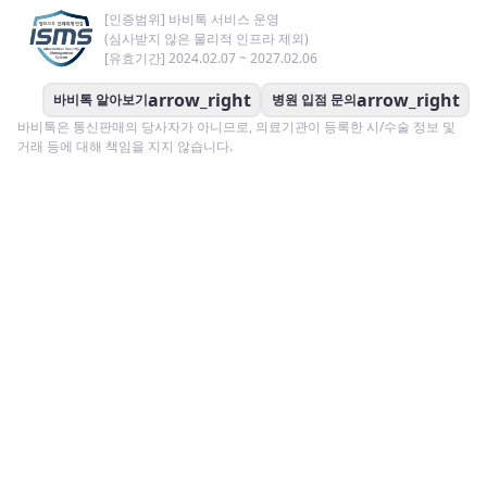
[인증범위] 바비톡 서비스 운영
(심사받지 않은 물리적 인프라 제외)
[유효기간] 2024.02.07 ~ 2027.02.06
arrow_right
arrow_right
바비톡 알아보기
병원 입점 문의
바비톡은 통신판매의 당사자가 아니므로, 의료기관이 등록한 시/수술 정보 및
거래 등에 대해 책임을 지지 않습니다.