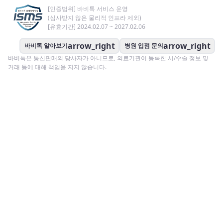
[인증범위] 바비톡 서비스 운영
(심사받지 않은 물리적 인프라 제외)
[유효기간] 2024.02.07 ~ 2027.02.06
arrow_right
arrow_right
바비톡 알아보기
병원 입점 문의
바비톡은 통신판매의 당사자가 아니므로, 의료기관이 등록한 시/수술 정보 및
거래 등에 대해 책임을 지지 않습니다.