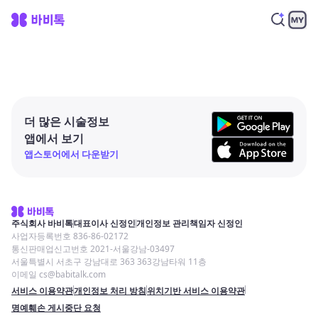
더 많은 시술정보
앱에서 보기
앱스토어에서 다운받기
주식회사 바비톡
대표이사 신정인
개인정보 관리책임자 신정인
사업자등록번호 836-86-02172
통신판매업신고번호 2021-서울강남-03497
서울특별시 서초구 강남대로 363 363강남타워 11층
이메일 cs@babitalk.com
서비스 이용약관
개인정보 처리 방침
위치기반 서비스 이용약관
명예훼손 게시중단 요청