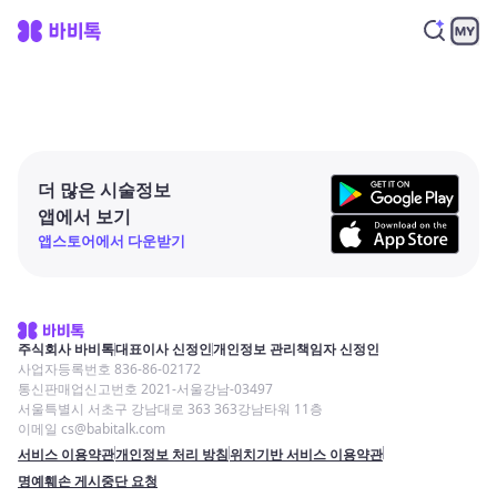
더 많은 시술정보
앱에서 보기
앱스토어에서 다운받기
주식회사 바비톡
대표이사 신정인
개인정보 관리책임자 신정인
사업자등록번호 836-86-02172
통신판매업신고번호 2021-서울강남-03497
서울특별시 서초구 강남대로 363 363강남타워 11층
이메일 cs@babitalk.com
서비스 이용약관
개인정보 처리 방침
위치기반 서비스 이용약관
명예훼손 게시중단 요청