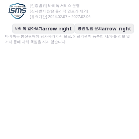
[인증범위] 바비톡 서비스 운영
(심사받지 않은 물리적 인프라 제외)
[유효기간] 2024.02.07 ~ 2027.02.06
arrow_right
arrow_right
바비톡 알아보기
병원 입점 문의
바비톡은 통신판매의 당사자가 아니므로, 의료기관이 등록한 시/수술 정보 및
거래 등에 대해 책임을 지지 않습니다.