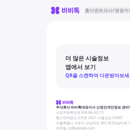
홈
이벤트
의사/병원
커
더 많은 시술정보
앱에서 보기
QR을 스캔하여 다운받아보세
주식회사 바비톡
대표이사 신정인
개인정보 관리
사업자등록번호 836-86-02172
통신판매업신고번호 2021-서울강남-03497
서울특별시 서초구 강남대로 363 363강남타워 
이메일 cs@babitalk.com