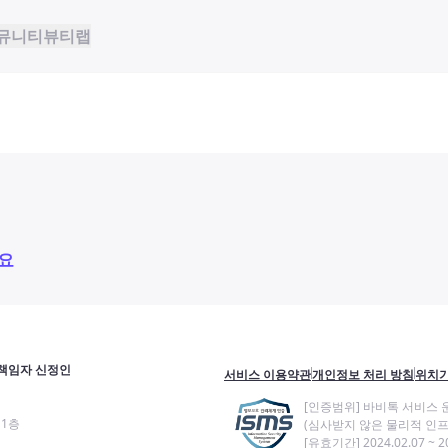
뮤니티
뷰티랩
요
책임자 신정인
서비스 이용약관
개인정보 처리 방침
위치기
[인증범위] 바비톡 서비스 
11층
(심사받지 않은 물리적 인프
[유효기간] 2024.02.07 ~ 20