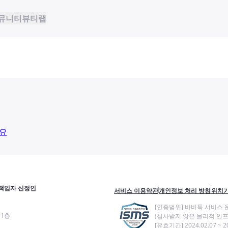
뮤니티
뷰티랩
요
책임자 신정인
서비스 이용약관
개인정보 처리 방침
위치기
[인증범위] 바비톡 서비스 
11층
(심사받지 않은 물리적 인프
[유효기간] 2024.02.07 ~ 20