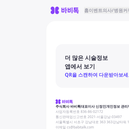
홈
이벤트
의사/병원
커
더 많은 시술정보
앱에서 보기
QR을 스캔하여 다운받아보세
주식회사 바비톡
대표이사 신정인
개인정보 관리
사업자등록번호 836-86-02172
통신판매업신고번호 2021-서울강남-03497
서울특별시 서초구 강남대로 363 363강남타워 
이메일 cs@babitalk.com