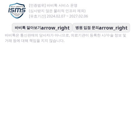
[인증범위] 바비톡 서비스 운영
(심사받지 않은 물리적 인프라 제외)
[유효기간] 2024.02.07 ~ 2027.02.06
arrow_right
arrow_right
바비톡 알아보기
병원 입점 문의
바비톡은 통신판매의 당사자가 아니므로, 의료기관이 등록한 시/수술 정보 및
거래 등에 대해 책임을 지지 않습니다.