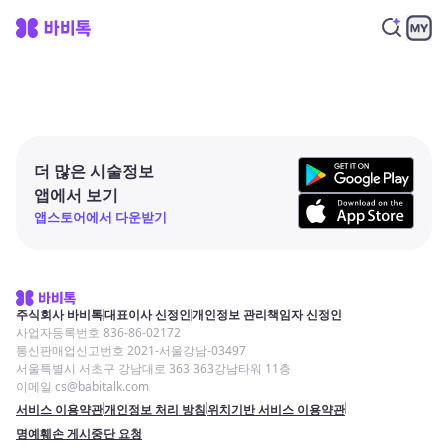
더 많은 시술정보
앱에서 보기
앱스토어에서 다운받기
주식회사 바비톡
대표이사 신정인
개인정보 관리책임자 신정인
사업자등록번호 836-86-02172
통신판매업신고번호 2021-서울강남-03497
서울특별시 서초구 강남대로 363 363강남타워 11층
이메일 cs@babitalk.com
서비스 이용약관
개인정보 처리 방침
위치기반 서비스 이용약관
명예훼손 게시중단 요청