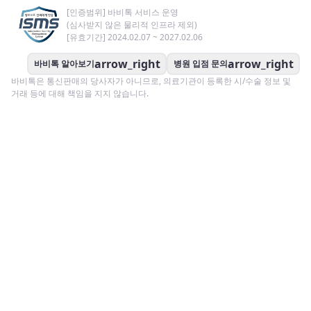
[인증범위] 바비톡 서비스 운영
(심사받지 않은 물리적 인프라 제외)
[유효기간] 2024.02.07 ~ 2027.02.06
arrow_right
arrow_right
바비톡 알아보기
병원 입점 문의
바비톡은 통신판매의 당사자가 아니므로, 의료기관이 등록한 시/수술 정보 및
거래 등에 대해 책임을 지지 않습니다.