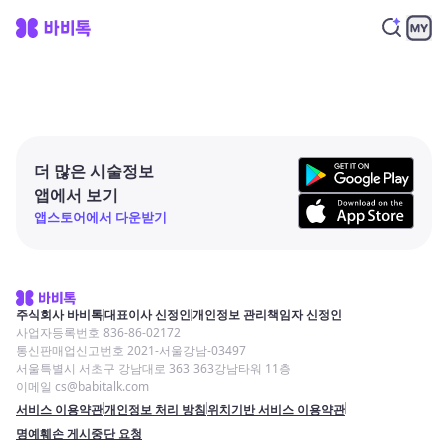
더 많은 시술정보
앱에서 보기
앱스토어에서 다운받기
주식회사 바비톡
대표이사 신정인
개인정보 관리책임자 신정인
사업자등록번호 836-86-02172
통신판매업신고번호 2021-서울강남-03497
서울특별시 서초구 강남대로 363 363강남타워 11층
이메일 cs@babitalk.com
서비스 이용약관
개인정보 처리 방침
위치기반 서비스 이용약관
명예훼손 게시중단 요청